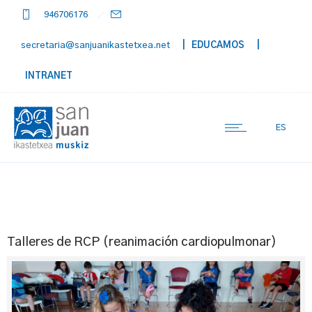
946706176
secretaria@sanjuanikastetxea.net
| EDUCAMOS
|
INTRANET
ES
Talleres de RCP (reanimación cardiopulmonar)