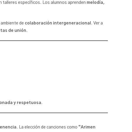
 en talleres específicos. Los alumnos aprenden
melodía,
n ambiente de
colaboración intergeneracional
. Ver a
ntas de unión
.
ionada y respetuosa
.
tenencia
. La elección de canciones como
“Arimen