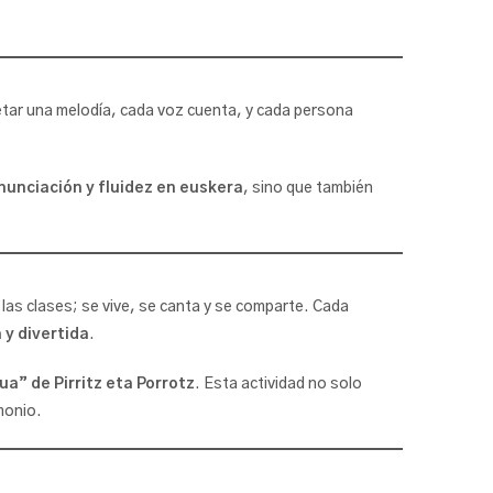
etar una melodía, cada voz cuenta, y cada persona
nunciación y fluidez en euskera
, sino que también
 las clases; se vive, se canta y se comparte. Cada
 y divertida
.
a” de Pirritz eta Porrotz
. Esta actividad no solo
monio.