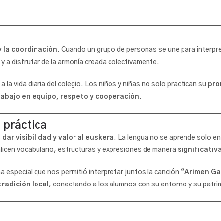
y la coordinación
. Cuando un grupo de personas se une para interpr
 y a disfrutar de la armonía creada colectivamente.
y a la vida diaria del colegio. Los niños y niñas no solo practican su
pro
rabajo en equipo, respeto y cooperación
.
 práctica
s
dar visibilidad y valor al euskera
. La lengua no se aprende solo en
alicen vocabulario, estructuras y expresiones de manera
significativa
ha especial que nos permitió interpretar juntos la canción
“Arimen Gau
tradición local
, conectando a los alumnos con su entorno y su patri