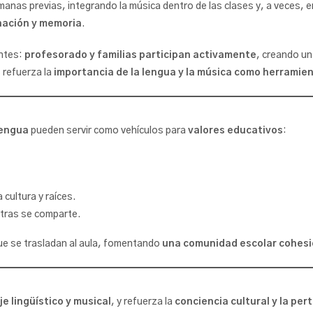
manas previas, integrando la música dentro de las clases y, a veces,
nación y memoria
.
antes:
profesorado y familias participan activamente
, creando u
 refuerza la
importancia de la lengua y la música como herramie
lengua
pueden servir como vehículos para
valores educativos
:
cultura y raíces.
ntras se comparte.
que se trasladan al aula, fomentando
una comunidad escolar cohes
e lingüístico y musical
, y refuerza la
conciencia cultural y la per