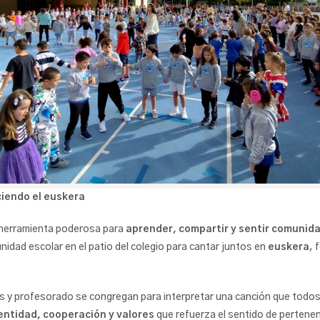
ciendo el euskera
 herramienta poderosa para
aprender, compartir y sentir comunid
idad escolar en el patio del colegio para cantar juntos en
euskera
, 
lias y profesorado se congregan para interpretar una canción que tod
entidad, cooperación y valores
que refuerza el sentido de pertenenc