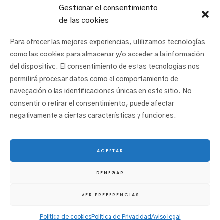
Gestionar el consentimiento
de las cookies
Para ofrecer las mejores experiencias, utilizamos tecnologías
como las cookies para almacenar y/o acceder a la información
del dispositivo. El consentimiento de estas tecnologías nos
permitirá procesar datos como el comportamiento de
navegación o las identificaciones únicas en este sitio. No
consentir o retirar el consentimiento, puede afectar
negativamente a ciertas características y funciones.
ACEPTAR
© 2025 San Juan Ikastetxea |
Aviso legal
|
Política de cookies
|
Política de
DENEGAR
privacidad
|
Canal ético
VER PREFERENCIAS
Política de cookies
Política de Privacidad
Aviso legal