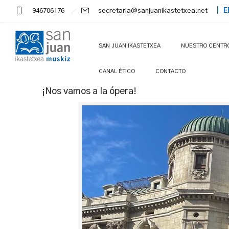
946706176
secretaria@sanjuanikastetxea.net
| E
SAN JUAN IKASTETXEA
NUESTRO CENTR
CANAL ÉTICO
CONTACTO
¡Nos vamos a la ópera!