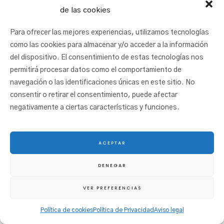
de las cookies
Para ofrecer las mejores experiencias, utilizamos tecnologías
como las cookies para almacenar y/o acceder a la información
del dispositivo. El consentimiento de estas tecnologías nos
permitirá procesar datos como el comportamiento de
navegación o las identificaciones únicas en este sitio. No
consentir o retirar el consentimiento, puede afectar
negativamente a ciertas características y funciones.
ACEPTAR
© 2025 San Juan Ikastetxea |
Aviso legal
|
Política de cookies
|
Política de
DENEGAR
privacidad
|
Canal ético
VER PREFERENCIAS
Política de cookies
Política de Privacidad
Aviso legal