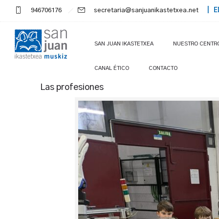
946706176
secretaria@sanjuanikastetxea.net
| E
SAN JUAN IKASTETXEA
NUESTRO CENTR
CANAL ÉTICO
CONTACTO
Las profesiones