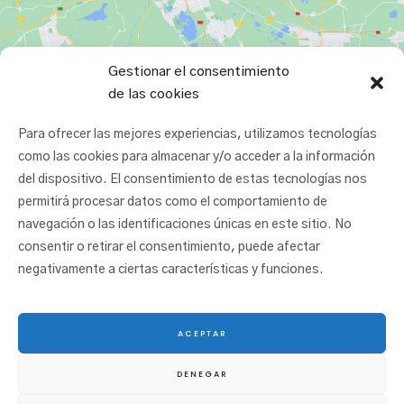
Gestionar el consentimiento
de las cookies
Para ofrecer las mejores experiencias, utilizamos tecnologías
como las cookies para almacenar y/o acceder a la información
del dispositivo. El consentimiento de estas tecnologías nos
permitirá procesar datos como el comportamiento de
navegación o las identificaciones únicas en este sitio. No
consentir o retirar el consentimiento, puede afectar
negativamente a ciertas características y funciones.
ACEPTAR
© 2025 San Juan Ikastetxea |
Aviso legal
|
Política de cookies
|
Política de
DENEGAR
privacidad
|
Canal ético