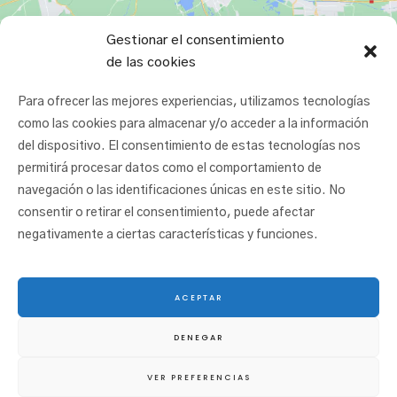
Gestionar el consentimiento
de las cookies
Para ofrecer las mejores experiencias, utilizamos tecnologías
como las cookies para almacenar y/o acceder a la información
del dispositivo. El consentimiento de estas tecnologías nos
permitirá procesar datos como el comportamiento de
navegación o las identificaciones únicas en este sitio. No
consentir o retirar el consentimiento, puede afectar
negativamente a ciertas características y funciones.
ACEPTAR
© 2025 San Juan Ikastetxea |
Aviso legal
|
Política de cookies
|
Política de
DENEGAR
privacidad
|
Canal ético
VER PREFERENCIAS