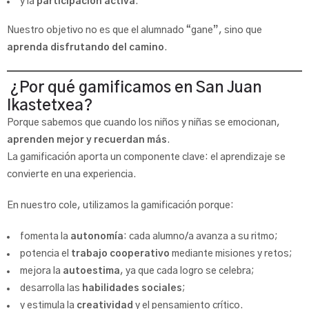
y la
participación activa
.
Nuestro objetivo no es que el alumnado “gane”, sino que
aprenda disfrutando del camino
.
¿Por qué gamificamos en San Juan
Ikastetxea?
Porque sabemos que cuando los niños y niñas se emocionan,
aprenden mejor y recuerdan más
.
La gamificación aporta un componente clave: el aprendizaje se
convierte en una experiencia.
En nuestro cole, utilizamos la gamificación porque:
fomenta la
autonomía
: cada alumno/a avanza a su ritmo;
potencia el
trabajo cooperativo
mediante misiones y retos;
mejora la
autoestima
, ya que cada logro se celebra;
desarrolla las
habilidades sociales
;
y estimula la
creatividad
y el pensamiento crítico.