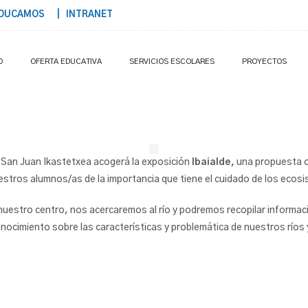
DUCAMOS
| INTRANET
O
OFERTA EDUCATIVA
SERVICIOS ESCOLARES
PROYECTOS
 San Juan Ikastetxea acogerá la exposición
Ibaialde,
una propuesta o
stros alumnos/as de la importancia que tiene el cuidado de los ecosi
nuestro centro, nos acercaremos al río y podremos recopilar informac
onocimiento sobre las características y problemática de nuestros ríos 