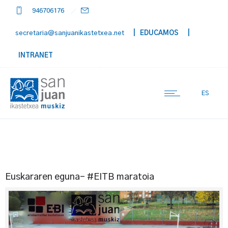
946706176
secretaria@sanjuanikastetxea.net
| EDUCAMOS
|
INTRANET
ES
Euskararen eguna- #EITB maratoia