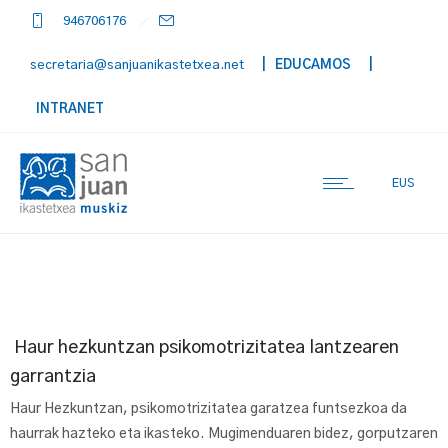
946706176
secretaria@sanjuanikastetxea.net
| EDUCAMOS
|
INTRANET
EUS
Haur hezkuntzan psikomotrizitatea lantzearen
garrantzia
Haur Hezkuntzan, psikomotrizitatea garatzea funtsezkoa da
haurrak hazteko eta ikasteko. Mugimenduaren bidez, gorputzaren