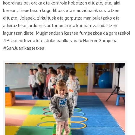
koordinazioa, oreka eta kontrola hobetzen dituzte, eta, aldi
berean, trebetasun kognitiboak eta emozionalak sustatzen
dituzte. Jolasek, zirkuituek eta gorputza manipulatzeko eta
adierazteko jarduerek autonomia eta konfiantza indartzen
laguntzen diete. Mugimenduan ikastea funtsezkoa da garatzeko!
#Psikomotrizitatea #JolaseanIkastea #HaurrenGarapena
#SanJuanIkastetxea