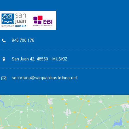
946 706 176
San Juan 42, 48550 – MUSKIZ
secretaria@sanjuanikastetxea.net