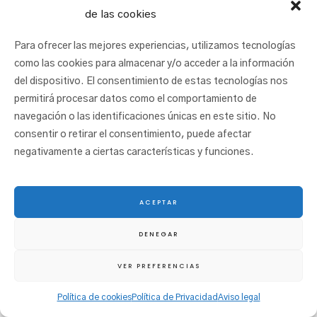
de las cookies
Para ofrecer las mejores experiencias, utilizamos tecnologías
como las cookies para almacenar y/o acceder a la información
del dispositivo. El consentimiento de estas tecnologías nos
permitirá procesar datos como el comportamiento de
navegación o las identificaciones únicas en este sitio. No
consentir o retirar el consentimiento, puede afectar
negativamente a ciertas características y funciones.
Los alumnos de 4º de Primaria han asistido al espectáculo
DOREMIKA de La Orquesta Sinfónica de Acordeones de Bilbao.
ACEPTAR
En este espectáculo, los peques descubren algunos de los
DENEGAR
secretos de la música, a través de su planteamiento didáctico
VER PREFERENCIAS
además de vivir la emoción de asistir a un espectáculo en directo.
Política de cookies
Política de Privacidad
Aviso legal
FOTOS