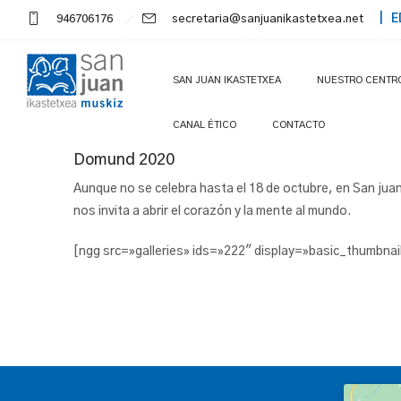
946706176
secretaria@sanjuanikastetxea.net
| E
SAN JUAN IKASTETXEA
NUESTRO CENTR
CANAL ÉTICO
CONTACTO
Domund 2020
Aunque no se celebra hasta el 18 de octubre, en San ju
nos invita a abrir el corazón y la mente al mundo.
[ngg src=»galleries» ids=»222″ display=»basic_thumbnai