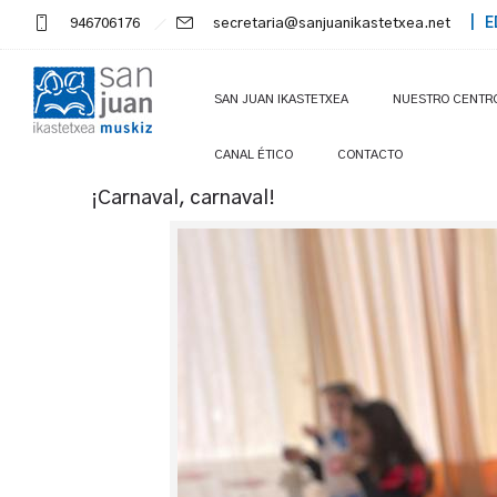
946706176
secretaria@sanjuanikastetxea.net
| E
SAN JUAN IKASTETXEA
NUESTRO CENTR
CANAL ÉTICO
CONTACTO
¡Carnaval, carnaval!