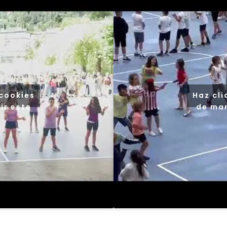
 cookies
Haz cli
ir este
de mar