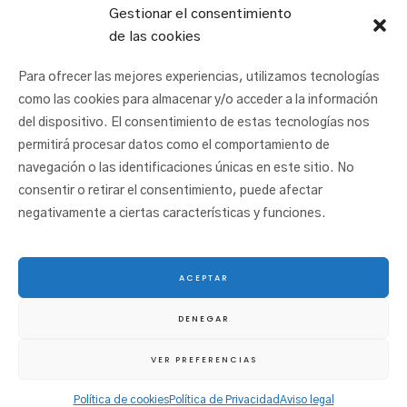
Gestionar el consentimiento
de las cookies
Para ofrecer las mejores experiencias, utilizamos tecnologías
como las cookies para almacenar y/o acceder a la información
del dispositivo. El consentimiento de estas tecnologías nos
permitirá procesar datos como el comportamiento de
navegación o las identificaciones únicas en este sitio. No
consentir o retirar el consentimiento, puede afectar
negativamente a ciertas características y funciones.
ACEPTAR
© 2025 San Juan Ikastetxea |
Aviso legal
|
Política de cookies
|
Política de
DENEGAR
privacidad
|
Canal ético
VER PREFERENCIAS
Política de cookies
Política de Privacidad
Aviso legal