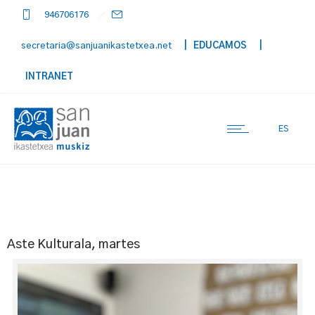
946706176
secretaria@sanjuanikastetxea.net
| EDUCAMOS
|
INTRANET
ES
Aste Kulturala, martes