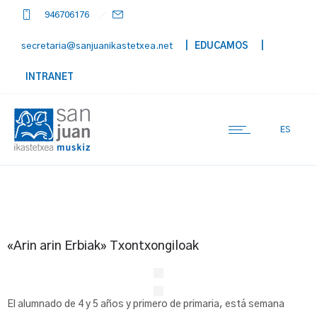
946706176
secretaria@sanjuanikastetxea.net
| EDUCAMOS
|
INTRANET
ES
«Arin arin Erbiak» Txontxongiloak
El alumnado de 4 y 5 años y primero de primaria, está semana