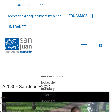
946706176
secretaria@sanjuanikastetxea.net
| EDUCAMOS
|
INTRANET
ES
Videos,
trabajo en
clase,
manualidades,
bolas del
A2030E San Juan -2021
mundo y
talleres,
 tema
juegos y
incipal fue
la
hasta
ducción del