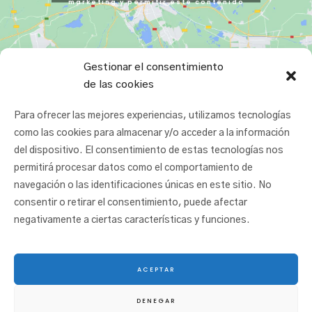
marketing y permitir este contenido
Gestionar el consentimiento
de las cookies
Para ofrecer las mejores experiencias, utilizamos tecnologías
como las cookies para almacenar y/o acceder a la información
del dispositivo. El consentimiento de estas tecnologías nos
permitirá procesar datos como el comportamiento de
navegación o las identificaciones únicas en este sitio. No
consentir o retirar el consentimiento, puede afectar
negativamente a ciertas características y funciones.
ACEPTAR
© 2025 San Juan Ikastetxea |
Aviso legal
|
Política de cookies
|
Política de
DENEGAR