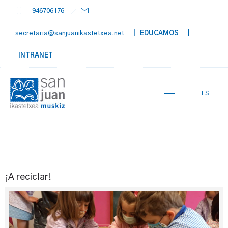
946706176
secretaria@sanjuanikastetxea.net
| EDUCAMOS
|
INTRANET
ES
¡A reciclar!