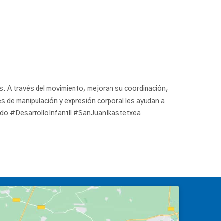
as. A través del movimiento, mejoran su coordinación,
des de manipulación y expresión corporal les ayudan a
o #DesarrolloInfantil #SanJuanIkastetxea